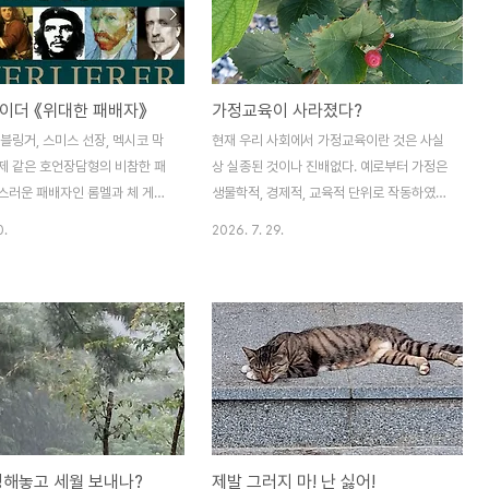
 서양 역사상 가장 자주 연주되
려고 뭐든 눈에 띄는 대로 움직였다. 가만히
 그런데 사후의 명성은 「아름답
앉아 있다가 변을 당하면 몰라도("가만히 앉
우 강」 「빈의 혈통」 「박쥐」를 작곡
아 있었는데 저절로 쓰러졌어요. 늙으니까 별
한 슈트라우스(아버지와 아들의 이
수 없네요."), 이 무더위에 바깥에 있다가 탈
이더 《위대한 패배자》
가정교육이 사라졌다?
에게로 돌아갔다. 어떻게든 음악가
진해서 쓰러지면 또 뭐라고들 하겠지. 그것도
큼은 막으려고 했던 바로 그 아
난처한 일일 것 같아서 아예 물을 몇 번이나
블링거, 스미스 선장, 멕시코 막
현재 우리 사회에서 가정교육이란 것은 사실
다. 아버지 요한은 세계적인 명성
벌컥벌컥 들이마셨다. 그래도 평소보다 2킬
제 같은 호언장담형의 비참한 패
상 실종된 것이나 진배없다. 예로부터 가정은
로그..
스러운 패배자인 롬멜과 체 게바
생물학적, 경제적, 교육적 단위로 작동하였
초프,승리를 사기당한 라이너 바르
다. 오늘날 가정은 경제적 단위로서의 측면이
0.
2026. 7. 29.
,왕좌에서 쫓겨난 메리 스튜어트,
강한 반면에 교육적 단위로서의 성격은 현저
 빌헬름 2세,가까운 사람들에게
히 약화되었다. 핵가족이 대종을 이룸으로써
슈트라우스, 하인리히 만, 렌츠,
전통사회에서 가정교육의 중요 담당자였던
츠키,끝없이 추락한 오스카 와일
조부모가 부재하고 일남일녀가 자녀두기의
함순, 세계적인 명성을 도둑질당
이상형이 됨으로써 기율 교육도 자연스럽게
트너, 앨런 튜링,영광의 시간을
쇠퇴하였다.(...)따라서 도시 부모들은 반듯한
오르크 뷔히너, 이사크 바벨,살아
사람이 되라는 인간 교육이나 기율 교육보다
받지 못한 빈센트 반 고흐,오뚝
는 기죽지 말고 당당하게 경쟁에서 이겨야 한
턴 처칠, 덩샤오핑, 리처드 닉슨.
다는 전술적 사고에 입각해서 인성 및 기율
정해놓고 세월 보내나?
제발 그러지 마! 난 싫어!
 있던 사람들이다. 그런데도 재미
교육을 등한시한다. 자연히 경쟁에서 뒤지지