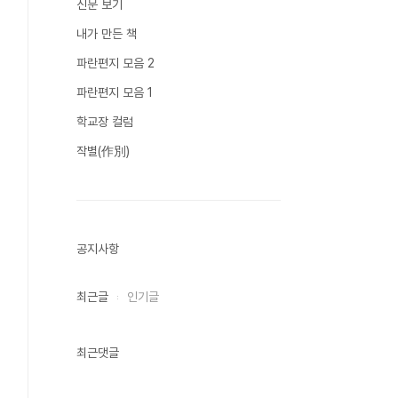
신문 보기
내가 만든 책
파란편지 모음 2
파란편지 모음 1
학교장 컬럼
작별(作別)
공지사항
최근글
인기글
최근댓글