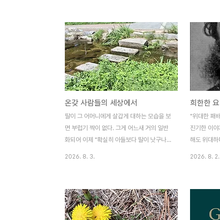
각을 끼워 넣은 걸 발견할 때가 있다.그것이
프린터에게 
책(소설)의 전개와 밀접한 관련을 가진 경우
런 아이를 만
는 말할 것도 없다. 찬란하게 빛난다. 나는 그
찮은 세상이라
런 책을 몇 권 기억하고 있다. 다음에 옮겨 쓴
이 이렇게 많
것도 그런 경우다.이러한 생각을 처음부터 염
각을 따라 '
두에 두고 책을 읽었다면 얼마나 좋았을까?
콜릿 귀신오
그런 부분을 모은 목록을 만들 수도 있었을
씩 먹자고약
것이다.나는 그 아이디어를 겨우 몇 년 전에
자밤새 다 먹
온갖 사람들의 세상에서
희한한 요
생각하게 되었고, 이제는 어쩔 수 없으므로
안 지켜- 
포기할 수밖에 없다고 생각해 버렸다. 다음은
귀신은약속도
딸이 그 어머니에게 살갑게 대하는 모습을 보
"위대한 패
파스칼 키냐르의 책("은밀한 생" 29~3..
약이 오른 
면 부럽기 짝이 없다. 그게 어느새 거의 일반
진기한 이야
오빠로 둔 여
화되어 이제 "확실히 아들보다 딸이 낫구나"
해도 위대하다
"부럽다"고 하는 게 새삼스럽게 들리게 되었
아버지(혹은 
2026. 8. 3.
2026. 8. 2.
다. 딸이 아버지에게 잘 대하는 모습을 보면
있었다. 요한
어머니의 경우보다 더 부럽다. 저 사람은 복
렇다. 엘비
도 많구나, 세상에 온 보람이 있겠다 싶어서
슈트라우스(1
가던 걸음을 멈추고 바라본다. 특히 병원에서
(Galopp
그렇다.아내가 병원에 갈 때, 나는 아내의 보
은 없었다.