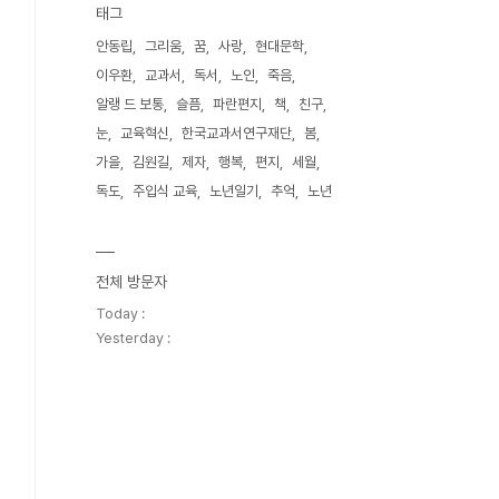
태그
안동립
그리움
꿈
사랑
현대문학
이우환
교과서
독서
노인
죽음
알랭 드 보통
슬픔
파란편지
책
친구
눈
교육혁신
한국교과서연구재단
봄
가을
김원길
제자
행복
편지
세월
독도
주입식 교육
노년일기
추억
노년
전체 방문자
Today :
Yesterday :