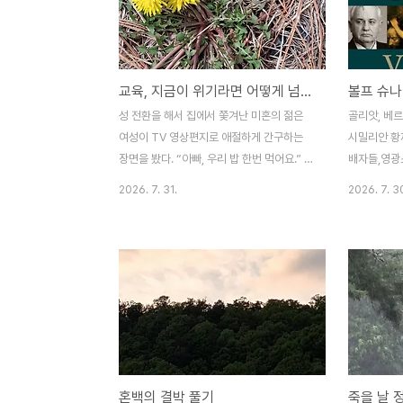
호자다. 내가 병원에 갈 때 내 보호자는 나다.
키 행진곡」은
나 말고는 내 보호자가 되어 줄 사람이 없다.
는 작품이다.
저기 우리 동네 가운데를 흐르는 개울의 징검
고 푸른 도나
다리에서 병든 어머니를 데리고 나온 삼사십
한 아들 요
교육, 지금이 위기라면 어떻게 넘을 수 있을까 (2026.7.31)
볼프 슈나
대의 두 아들을 봤다. 징검다리를 건널까 했
름이 같다)
는데 그냥 더 내려갔다. 조금만 더 내려가면
가 되는 것만
성 전환을 해서 집에서 쫓겨난 미혼의 젊은
골리앗, 베르
다른 징검다리도 있고 지난봄 시청에서 군데
들에게 말이
여성이 TV 영상편지로 애절하게 간구하는
시밀리안 황
군데 최..
을 얻기..
장면을 봤다. “아빠, 우리 밥 한번 먹어요.” 부
배자들,영광
녀는 진정성만으로도 이미 행복한 사람들이
라, 고르바
2026. 7. 31.
2026. 7. 3
라고 생각했다. 밥 한번 먹는 게 때로는 그처
첼, 엘 고어
럼 어렵고 소중하다. 그런데도 우리는 걸핏하
루이 16세,
면 “밥 한번 먹자”고 약속한다. 헤어지기 위
내몰린 요한 
한 수단 같은 그 인사가 부끄럽고 한심하다.
라살, 트로
아파트 오름길에서 중학생 두 녀석이 마주치
드, 크누트 
더니 한마디 말도 없이 ‘가위바위보’를 한다.
한 리제 마이
한 녀석이 “안 내면…” 하자, 상대는 미소를
박탈당한 게
지으며 얼른 손을 내민다. 게임이 끝나자 이
서는 인정을 
번에도 말없이 제 갈 길을 간다. “밥 한번 먹
이 인생 윈스
혼백의 결박 풀기
죽을 날 
자”보다 창의적이고 신선해서 애들은 우리와
대체로 알고