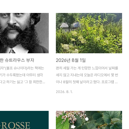
감사하는 마음이 긍정적이다. 이
아내와 나)는 부채 두 개와 선풍기 하나로 지
나면 이쪽 마음도 물이 든다. 괜
낸다. 선풍기와 부채도 내 차지다. 아내는 선
는 느낌을 갖게 된다. 무슨 날
풍기 앞에 앉거나 부채를 들고 다니는 사람이
으냐고 불평하지 않는다. 그 생
아니다. 나더러 참을성이 없다고 하는 것을
프린터의 날'을 추가하고 싶다.초
이해하게 된다.언젠가 어디서 듣기로는 기온
빠는 귀신초콜릿 귀신하루 한 알
이 체온(36.5℃)보다 높으면 견디기가 어렵
속 해놓고이모가 준 초콜릿 한 상
다고 한다. 경남 양산 같은 곳은 최고기온이
어 치웠다- 야, 귀신아. 왜 약속
42℃까지 올라갔다니 그곳 사람들은 얼마
한 슈트라우스 부자
2026년 8월 1일
흐흐흐, 귀신은 약속을 몰라초콜릿
나 힘들까. 아이들은 세상이 뭐가 이런가 싶
 다 먹어 치웠다'흐흐흐' 오빠와
어 하지 않을까? 여기도 38℃까지 올라가고
배자"(볼프 슈나이더)라는 책에는
괜히 세월 가는 게 민망한 느낌이어서 날짜를
여동생의 모습이 보인다. 귀신을
열대야가 계속되고 있다. 우리는 아파트가 산
기가 수두룩했는데 아무리 생각
세지 않고 지내는데 오늘은 라디오에서 몇 번
동..
비탈에 있어..
고 하기는 싫고 '그 참 희한한
이나 8월의 첫째 날이라고 했다. 프로그램 진
父子)가 다 있네' 싶은 경우가
행자마다 그랬다. 음악방송이면 음악 이야기
2026. 8. 1.
 슈트라우스 부자 이야기다. 이
나 하면 안 되나.이달이 가면 9월이다. 그럼
스 프레슬리가 등장할 때까지 요한
이 해도 2/3가 가게 되고 1/3만 남는다.가을
804~1849)의 왈츠와 갈롭
이 오면 뭐가 그리 좋겠나. 곧 겨울이 올 텐데.
)처럼 수많은 사람을 열광시킨 음악
세월이 더 빨리빨리 흐르면 좋을 것처럼 생각
 그중에서도 슈트라우스의 「라데츠
하는지도 모르겠다.이것저것 생각하지 않으