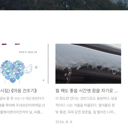
시집) 《마음 건조기》
뭘 해도 좋을 시간엔 잠을 자기로 했다
글씨 잘 못 쓰는 나 대신프린터가
이 정도면 견디는 것만으로도 충분하다. 성공
를 뚝딱해 주네프린터에게일 년
적이다. 나는 겨울을 떠올린다. 얼어붙은 창
선물해야겠어자전거의 날, 씨름의
밖 풍경, 꼭꼭 닫힌 창문들, 잎 떨어진 나무
날, 태권도의 날, 바둑의 날 같은,
들.... 푹푹 찌고 있지만 겨울은 온다. 그 겨울
2026. 8. 4.
게 해줬으니오늘은프린터의 날!
을 기대하면 서늘해지는 느낌이다. 우리(내