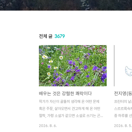
전체 글
3679
배우는 것은 강렬한 쾌락이다
전지영(동
작가가 자신이 골똘히 생각해 온 어떤 문제
프린터의 날
혹은 주장, 살아오면서 견고하게 해 온 어떤
스르르륵숙제
철학, 가령 소설가 같으면 소설로 쓰기는 곤
중 하루를 
란한 어떤 논리, 어쨌든 지금 그 책의 전개에
날, 곤충의 
2026. 8. 6.
2026. 8. 5.
필수적이라고 할 수는 없을 것 같은 어떤 생
숙제도깔끔하